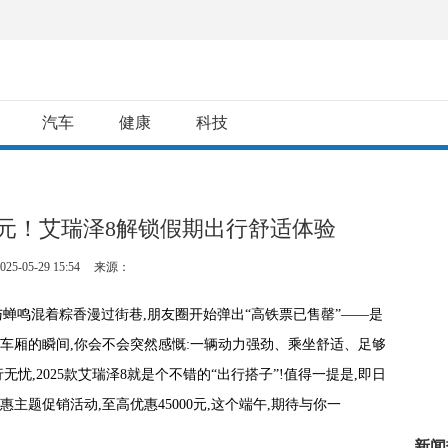
汽车
健康
科技
00元！艾瑞泽8解锁假期出行舒适体验
025-05-29 15:54
来源：
与蝉鸣混着粽香漫过街巷,朋友圈开始弹出“高铁票已售罄”——是
进车厢的瞬间,你会不会突然感慨:一辆动力强劲、乘坐舒适、足够
忧,2025款艾瑞泽8就是个不错的“出行搭子”!值得一提是,即日
钜惠主题促销活动,至高优惠45000元,这个端午,期待与你一
新闻