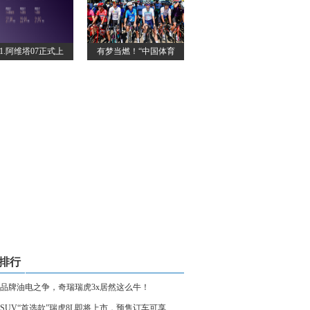
t1.阿维塔07正式上
有梦当燃！“中国体育
排行
品牌油电之争，奇瑞瑞虎3x居然这么牛！
SUV“首选款”瑞虎8L即将上市，预售订车可享