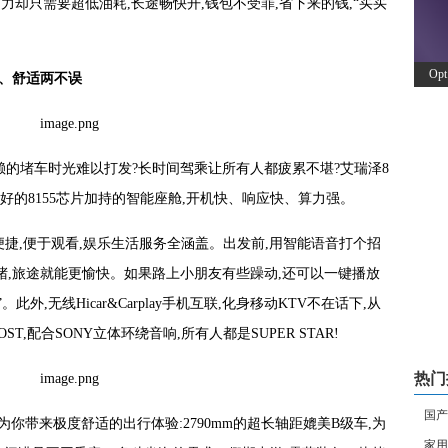
超强动力却只需要超低油耗,长途畅快开,钱包不受罪,省下来的钱,“买买
Op
乐、舒适两不误
赖的堵车时光难以打发?长时间驾乘让所有人都疲累不堪?艾瑞泽8
的8155芯片加持的智能座舱,开机快、响应快、算力强。
作便捷,便于观看,娱乐生活服务全涵盖。出发前,用智能语音打个招
堵,旅途就能更愉快。如果路上小朋友有些躁动,还可以一键播放
外,无线Hicar&Carplay手机互联,化身移动KTV不在话下,从
T,配合SONY立体环绕音响,所有人都是SUPER STAR!
热门
国产
你带来极度舒适的出行体验:2790mm的超长轴距媲美B级车,为
家用