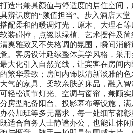
打造出兼具颜值与舒适度的居住空间，
具辨识度的“颜值担当”。步入酒店大
搭配柔和的暖调灯光，原木、大理石等
软装碰撞，点缀以绿植、艺术摆件及简
清爽雅致又不失格调的氛围，瞬间消解
惫。客房设计延续整体美学风格，采用
最大化引入自然光线，让宾客在房间内
的繁华景致；房间内饰以清新淡雅的色
大气的家具、柔软亲肤的床品，融入智
可轻松调节灯光、空调与窗帘，兼顾实
分房型配备阳台、投影幕布等设施，满
办公加班等多元需求，每一处细节都彰
既适合商务人士静谧办公，也能让休闲
弛与惬意，随手一拍即是氛围感大片，